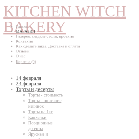
KITCHEN WITCH
BAKERY
Главная
МАГАЗИН
Галерея: сладкие столы, проекты
Контакты
Как сделать заказ. Доставка и оплата
Отзывы
О нас
Корзина
(0)
14 февраля
23 февраля
Торты и десерты
Торты - стоимость
Торты - описание
начинок
Торты на 1кг
Капкейки
Порционные
десерты
Ярусные и