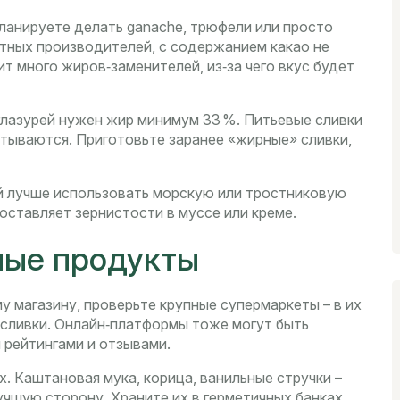
планируете делать ganache, трюфели или просто
тных производителей, с содержанием какао не
 много жиров‑заменителей, из‑за чего вкус будет
 глазурей нужен жир минимум 33 %. Питьевые сливки
тываются. Приготовьте заранее «жирные» сливки,
ей лучше использовать морскую или тростниковую
 оставляет зернистости в муссе или креме.
ные продукты
у магазину, проверьте крупные супермаркеты – в их
 сливки. Онлайн‑платформы тоже могут быть
 рейтингами и отзывами.
х. Каштановая мука, корица, ванильные стручки –
учшую сторону. Храните их в герметичных банках,