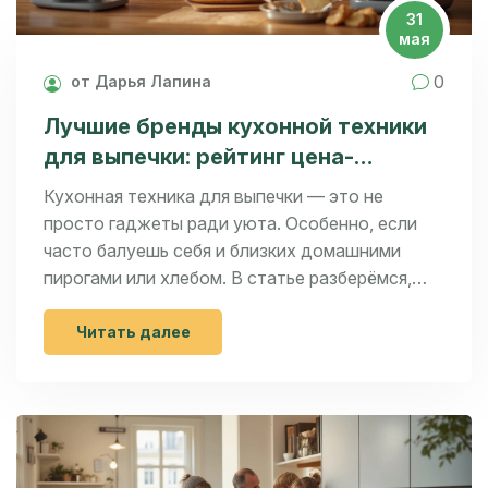
31
мая
0
от Дарья Лапина
Лучшие бренды кухонной техники
для выпечки: рейтинг цена-
качество 2024
Кухонная техника для выпечки — это не
просто гаджеты ради уюта. Особенно, если
часто балуешь себя и близких домашними
пирогами или хлебом. В статье разберёмся,
какие бренды оказались на высоте в 2024 году
по соотношению цены и качества. Расскажем,
Читать далее
на что смотреть перед покупкой, и дадим
советы по выбору техники для регулярной
выпечки. Это персональный рейтинг с
акцентом на реальный домашний опыт мамы
двоих детей.