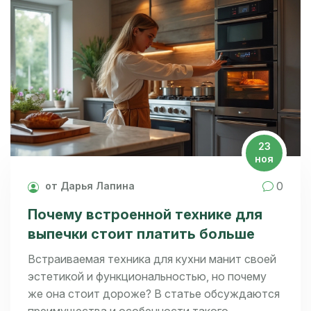
также предлагаются практические советы по
правильному уходу за оборудованием для
сохранения его качеств на долгие годы.
23
ноя
0
от Дарья Лапина
Почему встроенной технике для
выпечки стоит платить больше
Встраиваемая техника для кухни манит своей
эстетикой и функциональностью, но почему
же она стоит дороже? В статье обсуждаются
преимущества и особенности такого