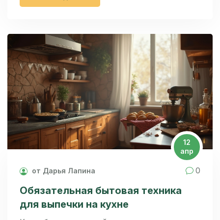
переплачивать за определённую сборку, и
реально ли отличить «европейку» от
«азиатки» по внешнему виду. Дам советы по
выбору духовки и расскажу, как не попасть на
подделку. Эта информация поможет сделать
покупку без неприятных сюрпризов.
12
апр
0
от Дарья Лапина
Обязательная бытовая техника
для выпечки на кухне