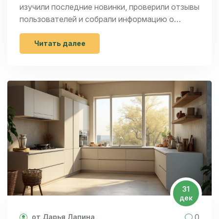
изучили последние новинки, проверили отзывы
пользователей и собрали информацию о
производителях, чтобы помочь вам выбрать
технику, которая поможет создавать
Читать далее
кулинарные шедевры на вашей кухне. В статье
предложены советы по выбору, а также
представлена оценка самых популярных
кухонных устройств.
31
дек
0
от Дарья Лапина