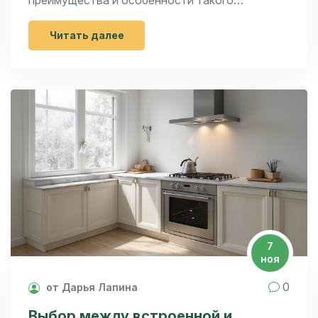
оборудования, включая его удобство
использования и долгосрочную экономию.
Читать далее
Рассмотрены также интересные факты о
популярных моделях, и даны советы по выбору
подходящей техники для любителей выпечки.
Узнайте, как сделать выпечку более простой и
приятной задачей на вашей кухне.
7
ноя
0
от Дарья Лапина
Выбор между встроенной и