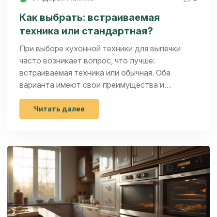
Как выбрать: встраиваемая
техника или стандартная?
При выборе кухонной техники для выпечки
часто возникает вопрос, что лучше:
встраиваемая техника или обычная. Оба
варианта имеют свои преимущества и
недостатки, влияющие на окончательное
решение. Встраиваемая техника позволяет
Читать далее
экономить пространство на кухне, создавая
современный и минималистичный вид, в то
время как обычная техника может быть более
доступной по цене и проще в установке.
Также важно учесть такие аспекты, как
функциональность, энергопотребление и
удобство использования, чтобы сделать
правильный выбор.