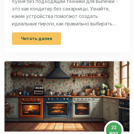
Кухня без подходящей техники для выпечки -
это как кондитер без сахарницы. Узнайте,
какие устройства помогают создать
идеальные пироги, как правильно выбирать
технику и на что обратить внимание при
покупке. Эффективные решения и неочевидные
Читать далее
советы наверняка помогут вам максимально
упростить процесс приготовления любимых
десертов.
22
мар