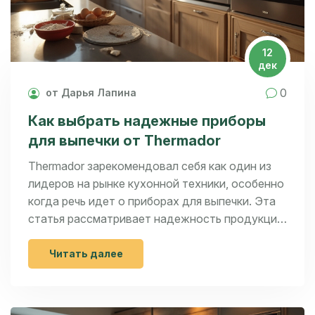
12
дек
0
от Дарья Лапина
Как выбрать надежные приборы
для выпечки от Thermador
Thermador зарекомендовал себя как один из
лидеров на рынке кухонной техники, особенно
когда речь идет о приборах для выпечки. Эта
статья рассматривает надежность продукции
Thermador, начиная от функциональности и
долговечности до инноваций и практичных
Читать далее
советов по использованию. Важный аспект
выбора бытовой техники заключается в ее
долговечности и энергоэффективности. Здесь