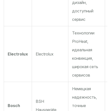
дизайн,
E
доступный
сервис
Технологии
ProHeat,
В
идеальная
Electrolux
Electrolux
конвекция,
э
широкая сеть
сервисов
Немецкая
надежность,
BSH
Bosch
точные
д
Hausgeräte