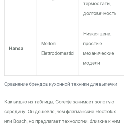
термостаты,
з
долговечность
Низкая цена,
н
Merloni
простые
Hansa
Elettrodomestici
механические
м
модели
с
Сравнение брендов кухонной техники для выпечки
Как видно из таблицы, Gorenje занимает золотую
середину. Он дешевле, чем флагманские Electrolux
или Bosch, но предлагает технологии, близкие к ним