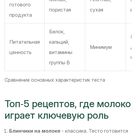
готового
пористая
сухая
в
продукта
Белок,
Пр
Питательная
кальций,
Минимум
д
ценность
витамины
бе
группы B
Сравнение основных характеристик теста
Топ‑5 рецептов, где молоко
играет ключевую роль
Блинчики на молоке
- классика. Тесто готовится