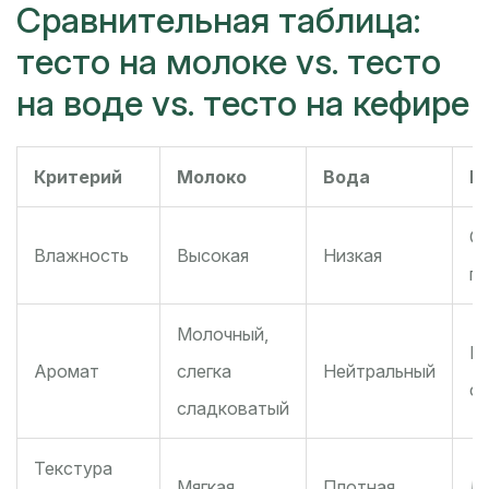
Сравнительная таблица:
тесто на молоке vs. тесто
на воде vs. тесто на кефире
Критерий
Молоко
Вода
К
Ср
Влажность
Высокая
Низкая
г
Молочный,
Ки
Аромат
слегка
Нейтральный
с
сладковатый
Текстура
Мягкая,
Плотная,
Лё