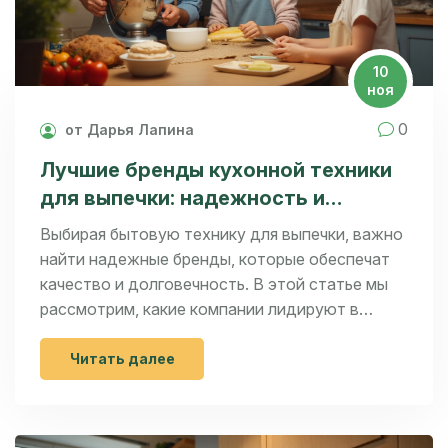
10
ноя
0
от Дарья Лапина
Лучшие бренды кухонной техники
для выпечки: надежность и
качество
Выбирая бытовую технику для выпечки, важно
найти надежные бренды, которые обеспечат
качество и долговечность. В этой статье мы
рассмотрим, какие компании лидируют в
производстве надежной техники для кухни.
Изучим популярные модели, которые славятся
Читать далее
своей функциональностью и инновациями.
Также поделимся советами по уходу, чтобы
ваша техника долго служила вам. Узнайте, на