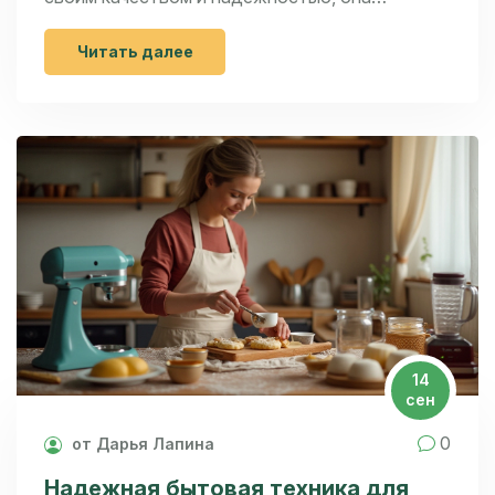
завоевала сердца многих пользователей по
всему миру. В статье рассматриваются
Читать далее
ключевые особенности продукции Hisense, а
также несколько советов по выбору лучшей
модели для ваших нужд. Исследуйте, что
делает эти устройства особенными и почему
они становятся все более популярными на
кухне.
14
сен
0
от Дарья Лапина
Надежная бытовая техника для