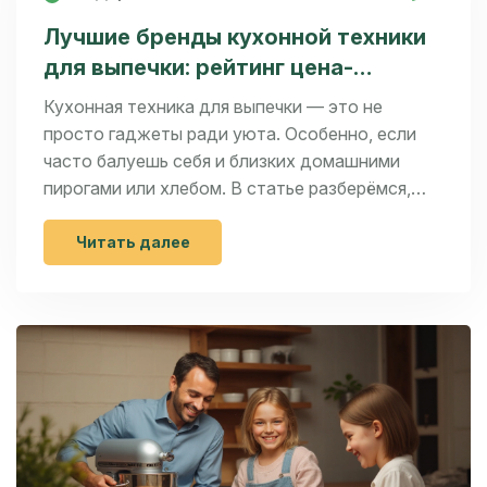
Лучшие бренды кухонной техники
для выпечки: рейтинг цена-
качество 2024
Кухонная техника для выпечки — это не
просто гаджеты ради уюта. Особенно, если
часто балуешь себя и близких домашними
пирогами или хлебом. В статье разберёмся,
какие бренды оказались на высоте в 2024 году
по соотношению цены и качества. Расскажем,
Читать далее
на что смотреть перед покупкой, и дадим
советы по выбору техники для регулярной
выпечки. Это персональный рейтинг с
акцентом на реальный домашний опыт мамы
двоих детей.