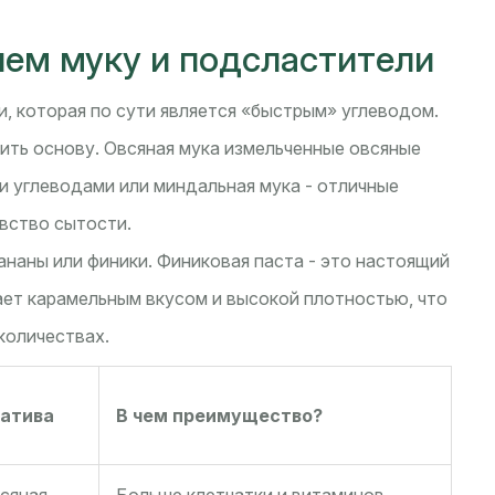
яем муку и подсластители
и, которая по сути является «быстрым» углеводом.
ить основу.
Овсяная мука
измельченные овсяные
ми углеводами
или миндальная мука - отличные
вство сытости.
наны или финики. Финиковая паста - это настоящий
ает карамельным вкусом и высокой плотностью, что
количествах.
натива
В чем преимущество?