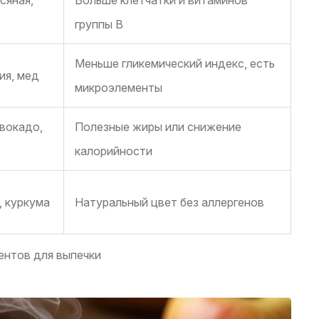
сяная,
Больше клетчатки и витаминов
группы B
Меньше гликемический индекс, есть
ия, мед
микроэлементы
вокадо,
Полезные жиры или снижение
калорийности
, куркума
Натуральный цвет без аллергенов
ентов для выпечки