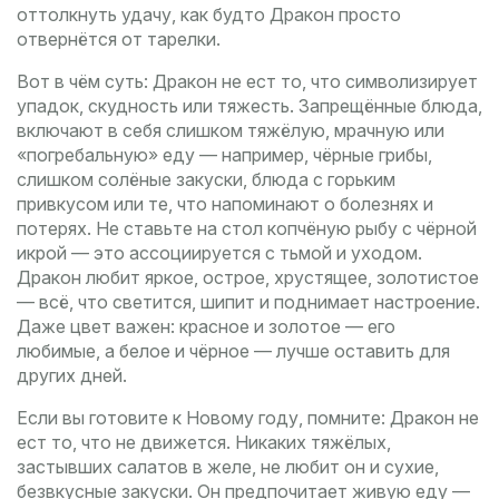
оттолкнуть удачу, как будто Дракон просто
отвернётся от тарелки.
Вот в чём суть: Дракон не ест то, что символизирует
упадок, скудность или тяжесть.
Запрещённые блюда
,
включают в себя слишком тяжёлую, мрачную или
«погребальную» еду — например, чёрные грибы,
слишком солёные закуски, блюда с горьким
привкусом или те, что напоминают о болезнях и
потерях
. Не ставьте на стол копчёную рыбу с чёрной
икрой — это ассоциируется с тьмой и уходом.
Дракон любит яркое, острое, хрустящее, золотистое
— всё, что светится, шипит и поднимает настроение.
Даже цвет важен: красное и золотое — его
любимые, а белое и чёрное — лучше оставить для
других дней.
Если вы готовите к Новому году, помните: Дракон не
ест то, что не движется. Никаких тяжёлых,
застывших салатов в желе, не любит он и сухие,
безвкусные закуски. Он предпочитает живую еду —