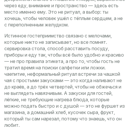
через еду, внимание и пространство
— здесь есть
место именно ему. Это не ритуал, а выбор: ты
хочешь, чтобы человек ушёл с тёплым сердцем, а не
с переполненным желудком.
Истинное гостеприимство связано с мелочами,
которые никто не записывает, но все помнят.
сервировка стола
,
способ расставить посуду,
приборы и еду так, чтобы всё было удобно и красиво
— не про правила этикета, а про то, чтобы гость не
тратил время на поиски салфетки или ложки.
чаепитие
,
неформальный ритуал встречи за чашкой
чая с простыми закусками
— это когда наливают не
до краёв, а до трёх четвертей, чтобы не обжечься и
не выглядеть навязчивым. А
закуски для гостей
,
лёгкие, не требующие нагрева блюда, которые
можно подать быстро и с душой
— это не фуршет из
магазина, а домашний хлеб, кусочек сыра, фрукт,
который ты сам нарезал, потому что знаешь, что он
любит.