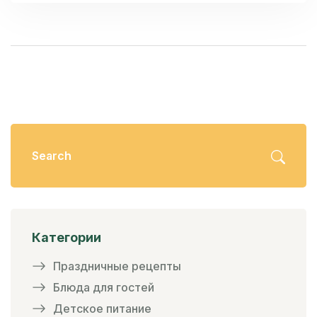
воздействия сладкого на детский организм и
советы по выбору полезных альтернатив
традиционным сладостям. Также
обсуждаются интересные факты о том, как
различные виды сладостей влияют на
поведение и концентрацию детей.
Категории
Праздничные рецепты
Блюда для гостей
Детское питание