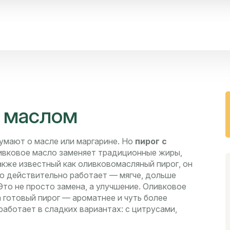
м маслом
думают о масле или маргарине. Но
пирог с
ливковое масло заменяет традиционные жиры,
Также известный как
оливковомасляный пирог
, он
то действительно работает — мягче, дольше
то не просто замена, а улучшение. Оливковое
а готовый пирог — ароматнее и чуть более
аботает в сладких вариантах: с цитрусами,