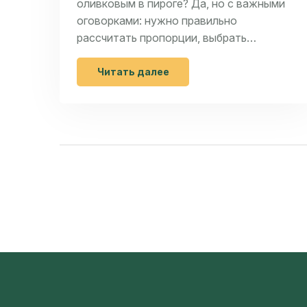
оливковым в пироге? Да, но с важными
оговорками: нужно правильно
рассчитать пропорции, выбрать
подходящий сорт масла и учесть
изменения во вкусе и текстуре.
Читать далее
Практические советы и проверенные
рецепты.