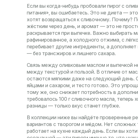
Если вы когда-нибудь пробовали пирог с оли
питания», вы ошибаетесь. Это не диета — это
хотят возвращаться к сливочному. Почему? П
жёстким через день, и аромат — это не прост
раскрывается при выпечке. Важно выбирать м
рафинированное, а холодного отжима, с лёгко
перебивает другие ингредиенты, а дополняет
— без трансжиров и лишнего сахара.
Связь между оливковым маслом и выпечкой не
между текстурой и пользой. В отличие от мас
остаются мягкими даже на следующий день. 
яйцами и сахаром, и тесто готово. Это упроща
тому же, оно снижает потребность в дополни
требовалось 100 г сливочного масла, теперь 
разницы — только вкус станет глубже.
В коллекции ниже вы найдёте проверенные ре
вариантов с творогом и мёдом. Нет сложных т
работает на кухне каждый день. Если вы хотит
осознанной — эти пироги именно то, что нужн