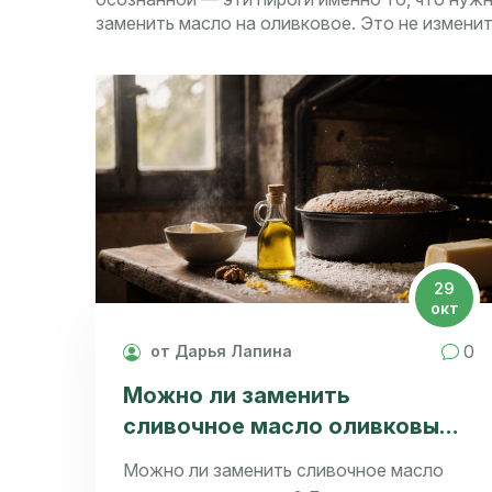
заменить масло на оливковое. Это не измени
29
окт
0
от Дарья Лапина
Можно ли заменить
сливочное масло оливковым
в пироге - что изменится во
Можно ли заменить сливочное масло
вкусе и текстуре?