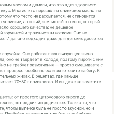
вковым маслом и думали, что это «для здорового
 вкус. Многие, кто перешёл на оливковое масло, не
отому что тесто не рассыпается, не становится
о «оливки», а тонкий, землистый оттенок, который
асло хорошего качества: не дешёвое
й горчинкой и травянистым нотками. Оно не
 их. И да, оно подходит даже для детских десертов
 случайна. Оно работает как связующее звено
ла, оно не твердеет в холоде, поэтому пироги с ним
Оно не требует размягчения — просто смешиваете с
ет процесс, особенно если вы готовите на бегу. К
тельных жирах. В рецептах, где раньше
хватает 70–80 г оливкового. И вы даже не заметите
цепты: от простого цитрусового пирога до
ехник, нет редких ингредиентов. Только то, что
е, чтобы выпечка была не просто вкусной, но и
о. Пробуйте, экспериментируйте, и не бойтесь