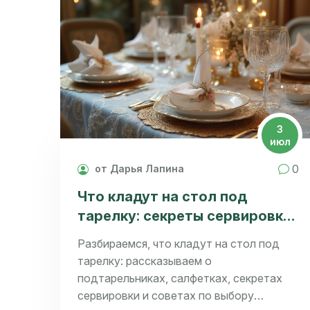
3
июл
0
от Дарья Лапина
Что кладут на стол под
тарелку: секреты сервировки
и стильные лайфхаки
Разбираемся, что кладут на стол под
тарелку: рассказываем о
подтарельниках, салфетках, секретах
сервировки и советах по выбору