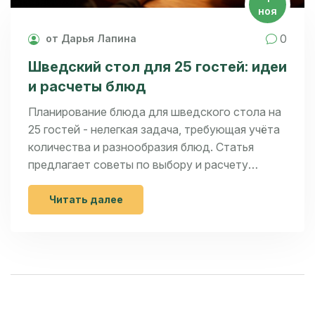
ноя
0
от Дарья Лапина
Шведский стол для 25 гостей: идеи
и расчеты блюд
Планирование блюда для шведского стола на
25 гостей - нелегкая задача, требующая учёта
количества и разнообразия блюд. Статья
предлагает советы по выбору и расчету
ингредиентов, а также идеи для создания
разнообразного и аппетитного меню. Вы
Читать далее
узнаете, как сбалансировать мясные, овощные
и десертные позиции, чтобы избежать
нехватки или остатков. Дополнительно
рассмотрены полезные кулинарные лайфхаки и
интересные факты о шведском столе. Эта
информация поможет организовать уютный и