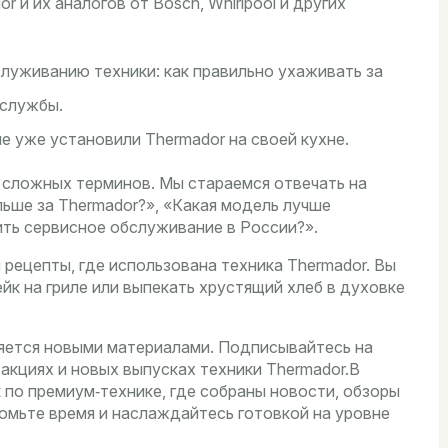
 и их аналогов от Bosch, Whirlpool и других
служиванию техники: как правильно ухаживать за
 службы.
е уже установили Thermador на своей кухне.
 сложных терминов. Мы стараемся отвечать на
льше за Thermador?», «Какая модель лучше
ить сервисное обслуживание в России?».
 рецепты, где использована техника Thermador. Вы
ейк на гриле или выпекать хрустящий хлеб в духовке
ляется новыми материалами. Подписывайтесь на
 акциях и новых выпусках техники Thermador.В
к по премиум‑технике, где собраны новости, обзоры
номьте время и наслаждайтесь готовкой на уровне