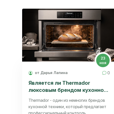
23
ноя
0
от Дарья Лапина
Является ли Thermador
люксовым брендом кухонной
техники для выпечки?
Thermador - один из немногих брендов
кухонной техники, который предлагает
профессиональный контроль