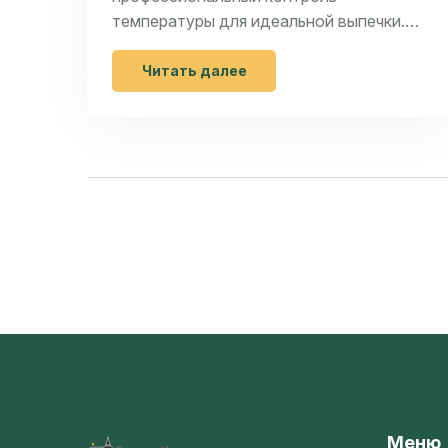
температуры для идеальной выпечки.
Дорого? Да. Но для тех, кто считает
печение искусством - это единственный
Читать далее
выбор.
Меню