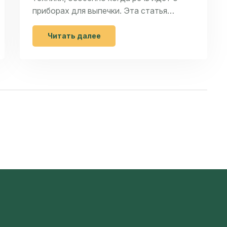
приборах для выпечки. Эта статья
рассматривает надежность продукции
Thermador, начиная от
Читать далее
функциональности и долговечности до
инноваций и практичных советов по
использованию. Важный аспект выбора
бытовой техники заключается в ее
долговечности и энергоэффективности.
Здесь также предлагаются
практические советы по правильному
уходу за оборудованием для
сохранения его качеств на долгие годы.