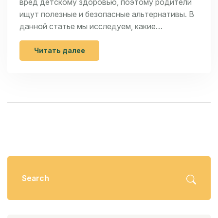
вред детскому здоровью, поэтому родители
ищут полезные и безопасные альтернативы. В
данной статье мы исследуем, какие
натуральные заменители сахара помогут
создать вкусные десерты для детей без
Читать далее
ущерба для их здоровья. Мы рассмотрим
такие продукты, как мед, стевия и фруктовые
сиропы, обсудим их преимущества и
недостатки, а также предложим простые
рецепты и советы по их использованию.