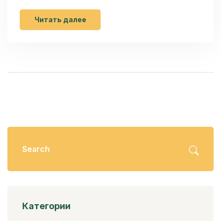
производстве надежной техники для кухни.
Изучим популярные модели, которые славятся
Читать далее
своей функциональностью и инновациями.
Также поделимся советами по уходу, чтобы
ваша техника долго служила вам. Узнайте, на
что стоит обратить внимание при выборе
техники для выпечки.
Категории