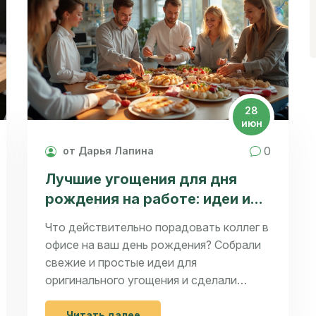
28
июн
0
от Дарья Лапина
Лучшие угощения для дня
рождения на работе: идеи и
советы
Что действительно порадовать коллег в
офисе на ваш день рождения? Собрали
свежие и простые идеи для
оригинального угощения и сделали
разбор самых популярных опций.
Читать далее