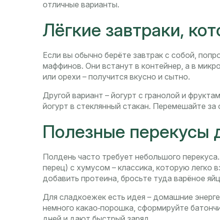
отличные варианты.
Лёгкие завтраки, ко
Если вы обычно берёте завтрак с собой, попр
маффинов. Они встанут в контейнер, а в микр
или орехи – получится вкусно и сытно.
Другой вариант – йогурт с гранолой и фрукта
йогурт в стеклянный стакан. Перемешайте за 
Полезные перекусы 
Полдень часто требует небольшого перекуса.
перец) с хумусом – классика, которую легко 
добавить протеина, бросьте туда варёное яй
Для сладкоежек есть идея – домашние энерге
немного какао‑порошка, сформируйте батончи
дней и дают быстрый заряд.