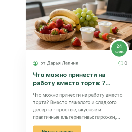
24
фев
0
от Дарья Лапина
Что можно принести на
работу вместо торта: 7
простых и вкусных идей
Что можно принести на работу вместо
торта? Вместо тяжелого и сладкого
десерта - простые, вкусные и
практичные альтернативы: пирожки,
фруктовые корзины, сырники, батончики
и мини-десерты. Идеи для любого
Читать далее