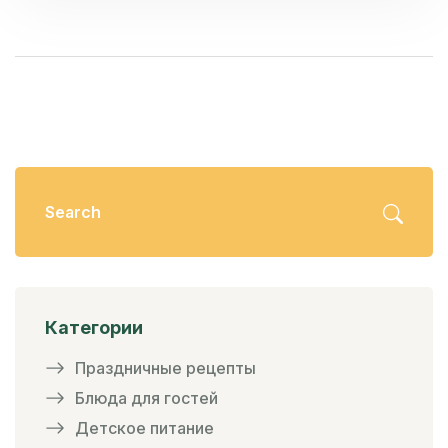
приготовлении десертов. Тщательное
изучение упаковки и поиск свежих продуктов
поможет добиться наилучшего результата. В
статье ниже — советы и факты, которые
улучшат ваши кулинарные навыки.
Категории
Праздничные рецепты
Блюда для гостей
Детское питание