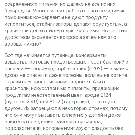
современного питания, но далеко не все из них
безвредны.
Многие из них работают как невидимые
помощники: консерванты не дают продукту
испортиться, стабилизаторы делают соус густым, а
красители делают йогурт ярко-розовым. Но за этим
удобством скрывается вопрос: а зачем нам это
вообще нужно?
Вот где начинается путаница.
консерванты
,
вещества, которые предотвращают рост бактерий и
плесени
— например, сорбат калия (Е202) — в малых
дозах не опасны и даже полезны, если вы не хотите
отравиться просроченным творогом. А вот
красители
,
искусственные пигменты, придающие
продуктам неестественный цвет
, вроде E124
(пунцовый 4R) или E102 (тартразин), — это уже
другое. Их запрещают в некоторых странах, потому
что они могут вызывать аллергию у детей и даже
влиять на поведение.
заменители сахара
,
подсластители, которые имитируют сладость без
калорий
— аспартам,Sucralose, стевия — тоже