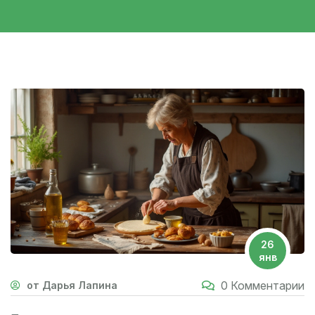
26
янв
0 Комментарии
от Дарья Лапина