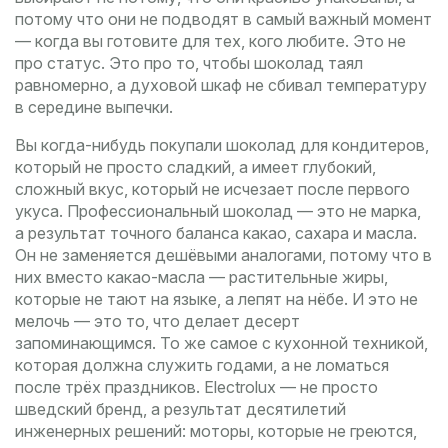
потому что они не подводят в самый важный момент
— когда вы готовите для тех, кого любите.
Это не
про статус. Это про то, чтобы шоколад таял
равномерно, а духовой шкаф не сбивал температуру
в середине выпечки.
Вы когда-нибудь покупали
шоколад для кондитеров
,
который не просто сладкий, а имеет глубокий,
сложный вкус, который не исчезает после первого
укуса
.
Профессиональный шоколад
— это не марка,
а результат точного баланса какао, сахара и масла.
Он не заменяется дешёвыми аналогами, потому что в
них вместо какао-масла — растительные жиры,
которые не тают на языке, а лепят на нёбе. И это не
мелочь — это то, что делает десерт
запоминающимся.
То же самое с
кухонной техникой
,
которая должна служить годами, а не ломаться
после трёх праздников
.
Electrolux
— не просто
шведский бренд, а результат десятилетий
инженерных решений: моторы, которые не греются,