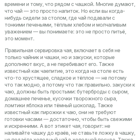
времени и тому, что рядом с чашкой.
Многие думают,
что чай — это просто напиток. Но если вы когда-
нибудь сидели за столом, где чай подавали с
тонкими печеньями, тёплым хлебом и молчаливым
уважением — вы понимаете: это не просто питьё,
это момент.
Правильная
сервировка чая
,
включает в себя не
только чайник и чашки, но и закуски, которые
дополняют вкус, а не перебивают его
. Также
известный как
чаепитие
, это когда на столе есть
что-то хрустящее, сладкое и тёплое — не потому
что так модно, а потому что так правильно.
закуски к
чаю
,
должны быть простыми: бутерброды с сыром,
домашнее печенье, кусочки творожного сыра,
ломтики яблока или тёмный шоколад
. Также
известный как
пирожки к чаю
, они не требуют
готовки часами — достаточно, чтобы быть свежими
и искренними.
А вот
этикет чая
,
говорит: не
наливайте чашку до краёв, не ставьте ложку в чашку,
не подаёте холодный чай в холодной посуде
. Также