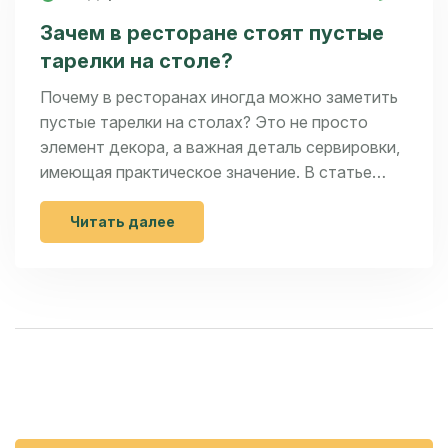
Зачем в ресторане стоят пустые
тарелки на столе?
Почему в ресторанах иногда можно заметить
пустые тарелки на столах? Это не просто
элемент декора, а важная деталь сервировки,
имеющая практическое значение. В статье
рассказывается о традициях, связанных с
пустыми тарелками, и их роли в организации
Читать далее
пространства. Также даются советы о том,
как использовать эти приемы при домашней
сервировке для ваших гостей на выходных.