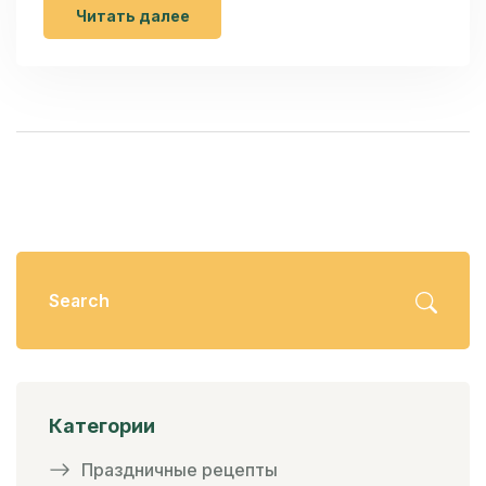
исключить из новогоднего меню, чтобы не
Читать далее
вызвало неприятных ассоциаций или вовсе
считалось неуместным. Рассмотрим, какие
продукты и блюда лучше не ставить на стол в
2024 году и почему они могут влиять на
настроение гостей.
Категории
Праздничные рецепты