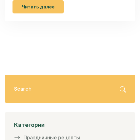
текстуры. Эта статья направлена на то, чтобы
Читать далее
помочь начинающим кондитерам в этом
процессе, предоставляя советы и факты по
выбору ингредиентов для десертов. Узнайте,
на что обратить внимание при выборе
основных компонентов, таких как мука, сахар
и шоколад, чтобы ваши десерты всегда
получались превосходными.
Категории
Праздничные рецепты