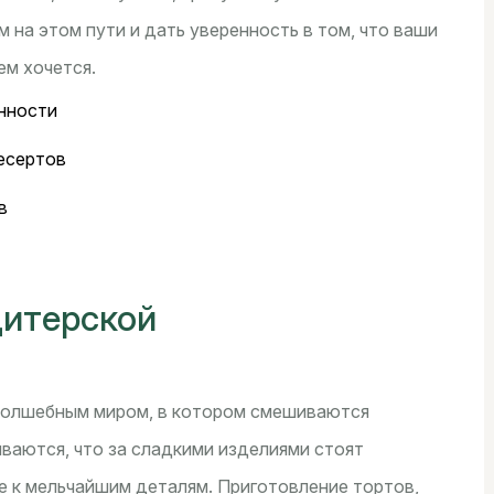
м на этом пути и дать уверенность в том, что ваши
ем хочется.
нности
есертов
в
дитерской
волшебным миром, в котором смешиваются
ываются, что за сладкими изделиями стоят
е к мельчайшим деталям. Приготовление тортов,