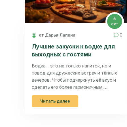
5
окт
0
от Дарья Лапина
Лучшие закуски к водке для
выходных с гостями
Водка – это не только напиток, но и
повод для дружеских встреч и тёплых
вечеров. Чтобы подчеркнуть её вкус и
сделать его более гармоничным,
необходимы правильно подобранные
закуски. Эта статья поможет вам
Читать далее
выбрать и приготовить идеальные
блюда, которые подойдут к водке и
понравятся вашим гостям. Мы