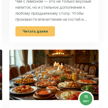
Чай с лимоном — это не только вкусный
напиток, но и стильное дополнение к
любому праздничному столу. Чтобы
произвести впечатление на гостей и
соблюсти все правила этикета,
необходимо понимать тонкости подачи
Читать далее
и употребления этого напитка. От
выбора посуды и температуры чая до
правильного добавления лимона — все
это играет важную роль в создании
идеальной чайной церемонии. В статье
вы найдете советы и интересные факты
о том, как сделать чаепитие особенным
и запоминающимся.
10
окт