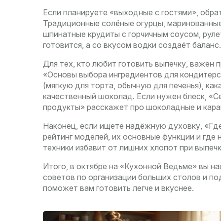
Если планируете «выходные с гостями», обрат
Традиционные солёные огурцы, маринованные 
шпинатные крудиты с горчичным соусом, руле
готовится, а со вкусом водки создаёт баланс.
Для тех, кто любит готовить выпечку, важен 
«Основы выбора ингредиентов для кондитерск
(мягкую для торта, обычную для печенья), как
качественный шоколад. Если нужен блеск, «С
продукты» расскажет про шоколадные и карам
Наконец, если ищете надёжную духовку, «Гд
рейтинг моделей, их основные функции и где
техники избавит от лишних хлопот при выпеч
Итого, в октябре на «Кухонной Ведьме» вы н
советов по организации больших столов и п
поможет вам готовить легче и вкуснее.