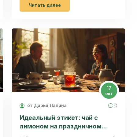
рассматриваются причины такой тяги,
Читать далее
предлагаются альтернативные решения
в виде полезных десертов, а также
даются практические советы по
изменению привычек питания. Узнайте,
как справиться с зависимостью от
сладкого и наладить здоровый рацион у
ваших детей.
17
окт
0
от Дарья Лапина
Идеальный этикет: чай с
лимоном на праздничном
столе