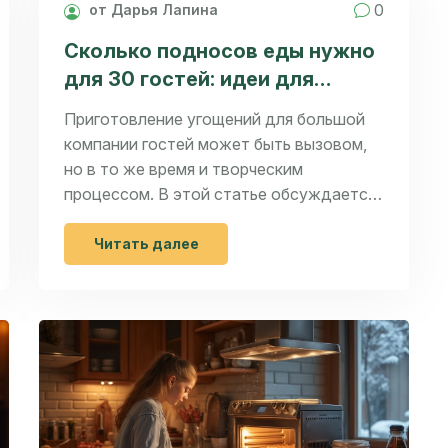
0
от Дарья Лапина
Сколько подносов еды нужно
для 30 гостей: идеи для
угощений на выходные
Приготовление угощений для большой
компании гостей может быть вызовом,
но в то же время и творческим
процессом. В этой статье обсуждается,
сколько подносов еды потребуется для
обслуживания 30 человек, и как лучше
Читать далее
всего организовать меню. Разбираемся в
тонкостях выбора блюд и напитков, а
также делимся полезными советами по
декорированию и сервировке. Идеи и
практические рекомендации помогут
вам организовать идеальную вечеринку,
которой ваши гости будут
наслаждаться с удовольствием.