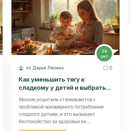
24
окт
0
от Дарья Лапина
Как уменьшить тягу к
сладкому у детей и выбрать
полезные десерты
Многие родители сталкиваются с
проблемой чрезмерного потребления
сладкого детьми, и это вызывает
беспокойство за здоровье их
подрастающих поколений. В статье