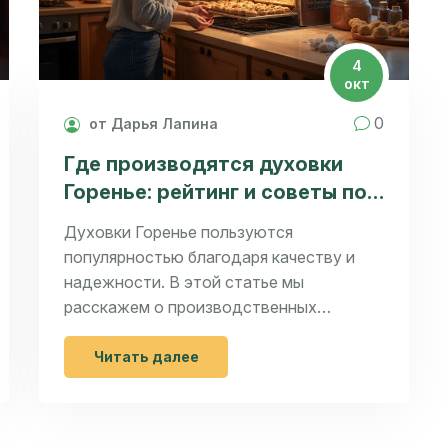
4
окт
0
от Дарья Лапина
Где производятся духовки
Горенье: рейтинг и советы по
выбору техники для выпечки
Духовки Горенье пользуются
популярностью благодаря качеству и
надежности. В этой статье мы
расскажем о производственных
мощностях бренда и представим
рейтинг лучших моделей для выпечки.
Читать далее
Также рассмотрим, какие особенности
важно учесть при выборе духовки.
Узнаем, где находятся заводы Горенье и