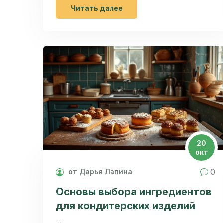
можно давать детям без опасений.
Читать далее
Узнайте о натуральных ингредиентах, а
также о том, как готовить вкусные и
полезные десерты в домашних
условиях.
20
окт
0
от Дарья Лапина
Основы выбора ингредиентов
для кондитерских изделий