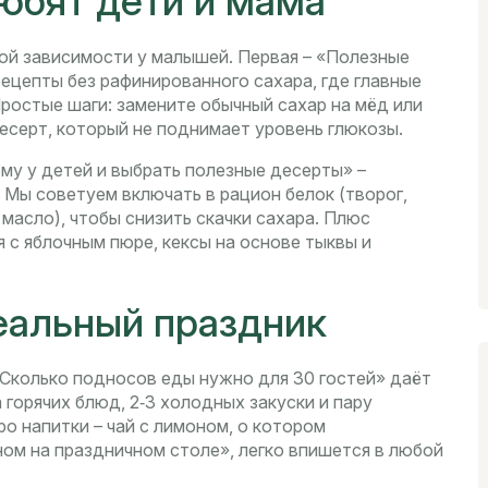
юбят дети и мама
ой зависимости у малышей. Первая – «Полезные
рецепты без рафинированного сахара, где главные
 Простые шаги: замените обычный сахар на мёд или
десерт, который не поднимает уровень глюкозы.
ому у детей и выбрать полезные десерты» –
 Мы советуем включать в рацион белок (творог,
масло), чтобы снизить скачки сахара. Плюс
 с яблочным пюре, кексы на основе тыквы и
еальный праздник
«Сколько подносов еды нужно для 30 гостей» даёт
 горячих блюд, 2‑3 холодных закуски и пару
о напитки – чай с лимоном, о котором
ном на праздничном столе», легко впишется в любой