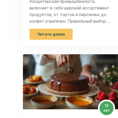
Кондитерская промышленность
включает в себя широкий ассортимент
продуктов, от тортов и пирожных до
конфет и выпечки. Правильный выбор
ингредиентов является ключевым для
достижения желаемого вкуса и
Читать далее
текстуры. Эта статья направлена на то,
чтобы помочь начинающим кондитерам
в этом процессе, предоставляя советы
и факты по выбору ингредиентов для
десертов. Узнайте, на что обратить
внимание при выборе основных
компонентов, таких как мука, сахар и
шоколад, чтобы ваши десерты всегда
получались превосходными.
12
окт