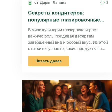
0
от Дарья Лапина
Секреты кондитеров:
популярные глазировочные
продукты
В мире кулинарии глазировка играет
важную роль, придавая десертам
завершенный вид и особый вкус. Из этой
статьи вы узнаете, какие продукты чаще
всего используют для глазировки
кондитеры. Речь пойдет об
Читать далее
особенностях шоколада, карамельных
паст и фруктовых покрытий. Также мы
расскажем о выборе ингредиентов в
зависимости от типа десерта.