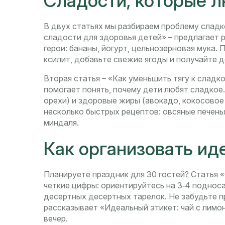
Сладости, которые л
В двух статьях мы разбираем проблему сладк
сладости для здоровья детей» – предлагает 
герои: бананы, йогурт, цельнозерновая мука.
ксилит, добавьте свежие ягоды и получайте 
Вторая статья – «Как уменьшить тягу к сладк
помогает понять, почему дети любят сладкое.
орехи) и здоровые жиры (авокадо, кокосовое 
несколько быстрых рецептов: овсяные печенья
миндаля.
Как организовать ид
Планируете праздник для 30 гостей? Статья 
четкие цифры: ориентируйтесь на 3‑4 подноса
десертных десертных тарелок. Не забудьте пр
рассказывает «Идеальный этикет: чай с лимо
вечер.