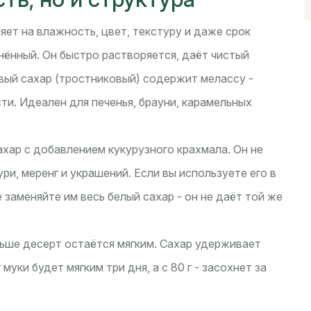
ияет на влажность, цвет, текстуру и даже срок
нённый. Он быстро растворяется, даёт чистый
евый сахар (тростниковый) содержит мелассу -
ти. Идеален для печенья, брауни, карамельных
ахар с добавлением кукурузного крахмала. Он не
ри, меренг и украшений. Если вы используете его в
 заменяйте им весь белый сахар - он не даёт той же
льше десерт остаётся мягким. Сахар удерживает
 муки будет мягким три дня, а с 80 г - засохнет за