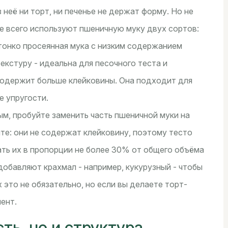
 неё ни торт, ни печенье не держат форму. Но не
е всего используют пшеничную муку двух сортов:
 тонко просеянная мука с низким содержанием
екстуру - идеальна для песочного теста и
 содержит больше клейковины. Она подходит для
е упругости.
ым, пробуйте заменить часть пшеничной муки на
те: они не содержат клейковину, поэтому тесто
ть их в пропорции не более 30% от общего объёма
добавляют крахмал - например, кукурузный - чтобы
 это не обязательно, но если вы делаете торт-
мент.
ть, но и структура