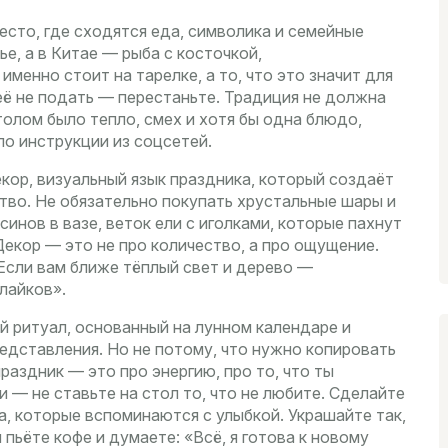
есто, где сходятся еда, символика и семейные
ье, а в Китае — рыба с косточкой,
менно стоит на тарелке, а то, что это значит для
 её не подать — перестаньте. Традиция не должна
толом было тепло, смех и хотя бы одна блюдо,
по инструкции из соцсетей.
екор
,
визуальный язык праздника, который создаёт
ство
. Не обязательно покупать хрустальные шары и
инов в вазе, веток ели с иголками, которые пахнут
 Декор — это не про количество, а про ощущение.
 Если вам ближе тёплый свет и дерево —
лайков».
й ритуал, основанный на лунном календаре и
редставления. Но не потому, что нужно копировать
раздник — это про энергию, про то, что ты
и — не ставьте на стол то, что не любите. Сделайте
а, которые вспоминаются с улыбкой. Украшайте так,
пьёте кофе и думаете: «Всё, я готова к новому