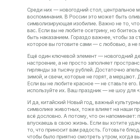
Среди них —
новогодний стол
,
центральное м
воспоминания
. В России это может быть олив
символизирующая изобилие. Важно не то, что и
вас. Если вы не любите осетрину, но боитесь
быть наказанием. Гораздо важнее, чтобы за с
которое вы готовите сами — с любовью, а не 
Ещё один ключевой элемент —
новогодний д
настроение, а не просто заполняет простран
гирлянды за тысячу рублей. Достаточно апельс
зимой, и свечи, которые не горят, а мерцают.
Если вы не любите красное — не ставьте его.
используйте их. Ваш праздник — не шоу для «
И да,
китайский Новый год
,
важный культурны
символике животных
, тоже влияет на наши п
всё дословно. А потому, что он напоминает: п
впускаешь в свою жизнь. Если вы хотите удач
то, что приносит вам радость. Готовьте блюд
чтобы было приятно смотреть утром, когда вы 