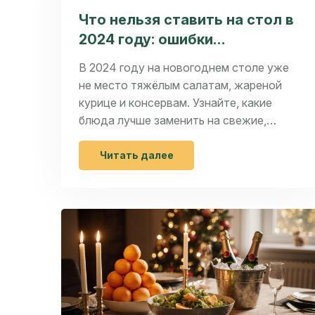
Что нельзя ставить на стол в
2024 году: ошибки
новогоднего меню
В 2024 году на новогоднем столе уже
не место тяжёлым салатам, жареной
курице и консервам. Узнайте, какие
блюда лучше заменить на свежие,
лёгкие и настоящие - чтобы праздник
был вкусным, а не утомительным.
Читать далее