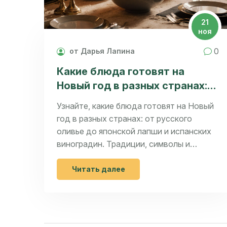
21
ноя
0
от Дарья Лапина
Какие блюда готовят на
Новый год в разных странах:
традиции и рецепты 2025
Узнайте, какие блюда готовят на Новый
год в разных странах: от русского
оливье до японской лапши и испанских
виноградин. Традиции, символы и
простые рецепты для праздничного
стола 2025.
Читать далее