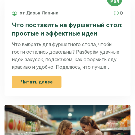
мая
0
от Дарья Лапина
Что поставить на фуршетный стол:
простые и эффектные идеи
Что выбрать для фуршетного стола, чтобы
гости остались довольны? Разберём удачные
идеи закусок, подскажем, как оформить еду
красиво и удобно. Поделюсь, что лучше
приготовить заранее, чем удивить сладкоежек
и как сделать подачу практичной. Не забудем
Читать далее
про напитки и необычные детали, которые
помогут создать атмосферу настоящего
праздника.