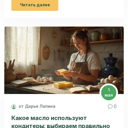
жителей города и гостей. Подробно
Читать далее
рассказываем о лучших моментах посещения и
даём советы для комфортного и яркого опыта.
В статье реальные лайфхаки, уникальные
факты и живая атмосфера нового символа
современного Петербурга.
1
мая
0
от Дарья Лапина
Какое масло используют
кондитеры: выбираем правильно