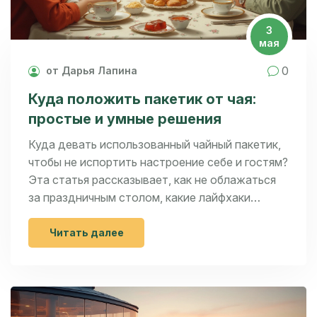
3
мая
0
от Дарья Лапина
Куда положить пакетик от чая:
простые и умные решения
Куда девать использованный чайный пакетик,
чтобы не испортить настроение себе и гостям?
Эта статья рассказывает, как не облажаться
за праздничным столом, какие лайфхаки
помогут сделать сервировку уютнее и
практичнее, и почему маленькие детали, вроде
Читать далее
места для чайного пакетика, иногда решают
всё. Здесь вы найдёте проверенные решения,
которые подойдут и для домашнего чаепития,
и для званого ужина. Простой подход к