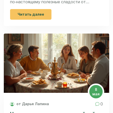
по‑настоящему полезные сладости от
маркетинговых ловушек. Поделюсь простыми
рецептами, которые легко приготовить дома.
Читать далее
Расскажу, почему важно читать состав и что
могут скрывать натуральные батончики. Будет
много советов, основанных не только на
опыте родителей, но и на свежих
исследованиях.
8
мая
0
от Дарья Лапина