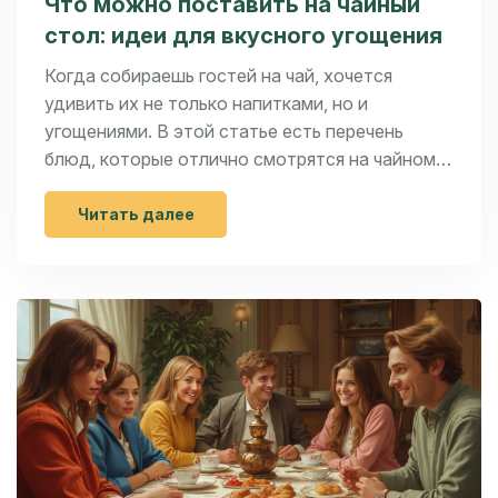
Что можно поставить на чайный
стол: идеи для вкусного угощения
Когда собираешь гостей на чай, хочется
удивить их не только напитками, но и
угощениями. В этой статье есть перечень
блюд, которые отлично смотрятся на чайном
столе — от классических до необычных. Будут
советы по выбору сладостей, быстрых
Читать далее
закусок и оформлению стола. Даже при
ограниченном бюджете можно сделать
уютную, стильную атмосферу. Простой
подход к тому, чтобы чайное застолье стало
приятным событием для всех.