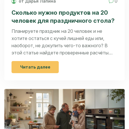
0
от Дарья Лапина
Сколько нужно продуктов на 20
человек для праздничного стола?
Планируете праздник на 20 человек и не
хотите остаться с кучей лишней еды или,
наоборот, не докупить чего-то важного? В
этой статье найдете проверенные расчёты
продуктов для гостей, узнаете секреты
экономии и учтёте предпочтения всех
Читать далее
участников застолья. Поделюсь лайфхаками и
списками наглядно. Вы сможете рассчитать
нужное количество закусок, напитков и
горячих блюд без суеты. Меньше стресса —
больше удовольствия от самого праздника!