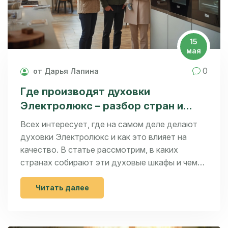
15
мая
0
от Дарья Лапина
Где производят духовки
Электролюкс – разбор стран и
особенностей
Всех интересует, где на самом деле делают
духовки Электролюкс и как это влияет на
качество. В статье рассмотрим, в каких
странах собирают эти духовые шкафы и чем
отличаются европейские, азиатские и
российские модели. Узнаете, стоит ли
Читать далее
переплачивать за определённую сборку, и
реально ли отличить «европейку» от
«азиатки» по внешнему виду. Дам советы по