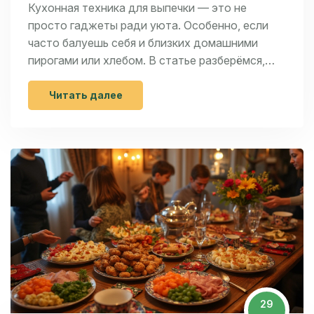
качество 2024
Кухонная техника для выпечки — это не
просто гаджеты ради уюта. Особенно, если
часто балуешь себя и близких домашними
пирогами или хлебом. В статье разберёмся,
какие бренды оказались на высоте в 2024 году
по соотношению цены и качества. Расскажем,
Читать далее
на что смотреть перед покупкой, и дадим
советы по выбору техники для регулярной
выпечки. Это персональный рейтинг с
акцентом на реальный домашний опыт мамы
двоих детей.
29