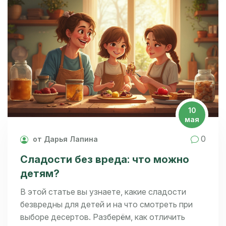
выбору духовки и расскажу, как не попасть на
подделку. Эта информация поможет сделать
покупку без неприятных сюрпризов.
10
мая
0
от Дарья Лапина
Сладости без вреда: что можно
детям?
В этой статье вы узнаете, какие сладости
безвредны для детей и на что смотреть при
выборе десертов. Разберём, как отличить