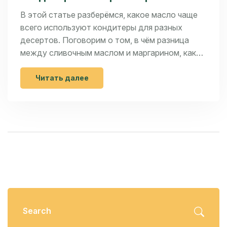
В этой статье разберёмся, какое масло чаще
всего используют кондитеры для разных
десертов. Поговорим о том, в чём разница
между сливочным маслом и маргарином, как
выбрать правильный продукт для торта или
печенья, а также зачем обращать внимание на
Читать далее
жирность и состав. Узнаете, влияет ли бренд
масла на результат и что делать, если
хорошее масло найти сложно. Приведем
полезные советы и развеем популярные мифы.