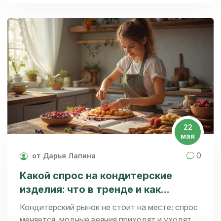
Расскажем о натуральных альтернативах и
объясним, какие ингредиенты стоит
внимательно искать на упаковках. Приводим
реальные советы для заботливых родителей,
чтобы не запутаться среди ярких упаковок.
22
мая
0
от Дарья Лапина
Какой спрос на кондитерские
изделия: что в тренде и как
выбрать ингредиенты
Кондитерский рынок не стоит на месте: спрос
меняется, модные веяния приходят и уходят.