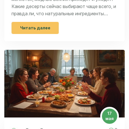
Какие десерты сейчас выбирают чаще всего, и
правда ли, что натуральные ингредиенты
становятся главным трендом? В статье
разберём свежие данные и расскажем, как
Читать далее
подобрать ингредиенты, чтобы ваши сладости
не просто радовали глаз, но и продавались
лучше. Будет много практичных советов для
домашних кондитеров и для тех, кто только
задумывается о собственном десертном
бизнесе. Примерим всё к реальной жизни:
цены, закупки, вкус и даже предпочтения
детей.
17
мая